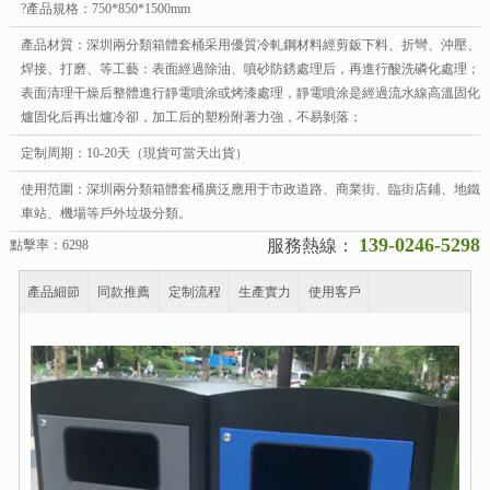
?產品規格：750*850*1500mm
產品材質：深圳兩分類箱體套桶采用優質冷軋鋼材料經剪鈑下料、折彎、沖壓、
焊接、打磨、等工藝：表面經過除油、噴砂防銹處理后，再進行酸洗磷化處理；
表面清理干燥后整體進行靜電噴涂或烤漆處理，靜電噴涂是經過流水線高溫固化
爐固化后再出爐冷卻，加工后的塑粉附著力強，不易剝落；
定制周期：10-20天（現貨可當天出貨）
使用范圍：深圳兩分類箱體套桶廣泛應用于市政道路、商業街、臨街店鋪、地鐵
車站、機場等戶外垃圾分類。
139-0246-5298
服務熱線：
點擊率：6298
產品細節
同款推薦
定制流程
生產實力
使用客戶