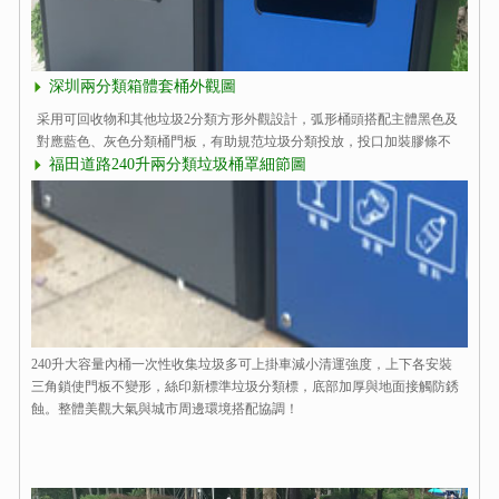
深圳兩分類箱體套桶外觀圖
采用可回收物和其他垃圾2分類方形外觀設計，弧形桶頭搭配主體黑色及
對應藍色、灰色分類桶門板，有助規范垃圾分類投放，投口加裝膠條不
傷手，表面防銹處理戶外更耐用。
福田道路240升兩分類垃圾桶罩細節圖
240升大容量內桶一次性收集垃圾多可上掛車減小清運強度，上下各安裝
三角鎖使門板不變形，絲印新標準垃圾分類標，底部加厚與地面接觸防銹
蝕。整體美觀大氣與城市周邊環境搭配協調！