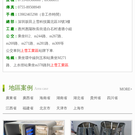
傳 真：
0755-89508949
手 機：
13902465298（非工作時間）
總 部：
深圳坂田上雪科技園北區10號3樓
工 廠：
惠州惠陽秋長街道白石村邊塘小組
公 交：
乘坐812、m244路、m267路、
m269路、m271路、m281路、m309等
公交車到
上雪工業區
站牌下車.
地 鐵：
乘坐環中線到五和站乘坐M271
路、上水徑站乘坐m378路到
上雪工業區
.
地區案例
Area case
MORE+
廣東省
廣西省
海南省
湖南省
湖北省
貴州省
四川省
江西省
福建省
北京市
天津市
上海市