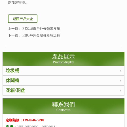
點加裝智能...
上一篇：
F452城市戶外分類果皮箱
下一篇：
F395戶外金屬推蓋垃圾桶
產品展示
Product display
垃圾桶
休閑椅
花箱/花盆
聯系我們
Contact us
定制熱線：139-0246-5298
座 機：
0755-89508600，89508611