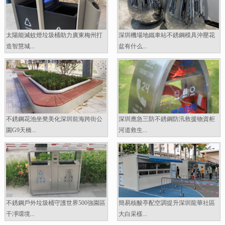
太陽能滅蚊燈垃圾桶助力廣東梅州打
深圳機場地鐵車站不銹鋼模具沖壓花
造智慧城...
盆有什么...
不銹鋼花池坐凳美化深圳前海跨街公
深圳應急三防不銹鋼防汛救援物資柜
園G9天橋...
河道救生...
不銹鋼戶外垃圾桶守護世界500強園區
簡易核酸亭配空調提升深圳龍華社區
干凈環境...
大白采樣...