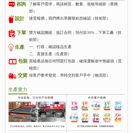
咨詢
了解客戶需求，商談材質、數量、規格等細節（業務
部）
接受報價，我們將出草圖發給您確認（技術部）
設計
雙方確認圖紙，簽訂合同，預付款30%，下單工廠（技
下單
術部）
生產
一、打樣，確認樣品生產
二、直接生產（生產部）
包裝
質檢產品無任何問題打包裝，確保運輸途中無破損（質
檢部）
交貨
按客戶要求發貨，準時交到客戶手中（物流部）
生產實力