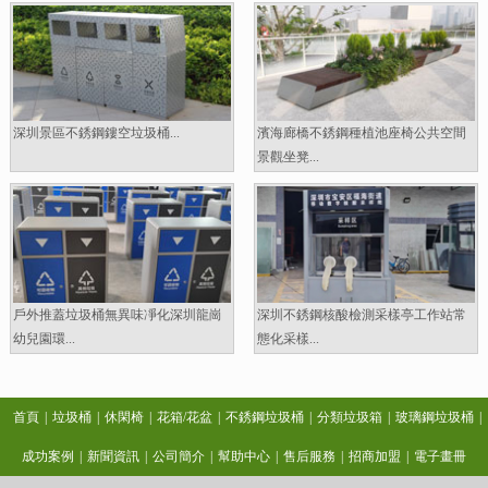
深圳景區不銹鋼鏤空垃圾桶...
濱海廊橋不銹鋼種植池座椅公共空間
景觀坐凳...
戶外推蓋垃圾桶無異味凈化深圳龍崗
深圳不銹鋼核酸檢測采樣亭工作站常
幼兒園環...
態化采樣...
首頁
|
垃圾桶
|
休閑椅
|
花箱/花盆
|
不銹鋼垃圾桶
|
分類垃圾箱
|
玻璃鋼垃圾桶
|
成功案例
|
新聞資訊
|
公司簡介
|
幫助中心
|
售后服務
|
招商加盟
|
電子畫冊