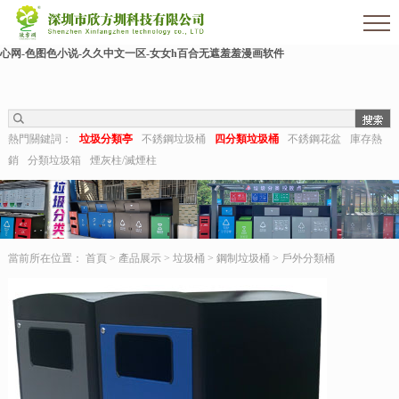
欧美伊人-麻豆精品一区二区三区-欧美日b视频-阿v天堂网-中文字幕第六页-狠狠干干-
国产h在线观看-国产嫩草视频-日日夜夜拍-亚洲第一视频网-毛片在线网站-五月婷婷开
心网-色图色小说-久久中文一区-女女h百合无遮羞羞漫画软件
熱門關鍵詞：
垃圾分類亭
不銹鋼垃圾桶
四分類垃圾桶
不銹鋼花盆
庫存熱
銷
分類垃圾箱
煙灰柱/滅煙柱
當前所在位置：
首頁
>
產品展示
>
垃圾桶
>
鋼制垃圾桶
>
戶外分類桶