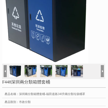
F448深圳兩分類箱體套桶
產品名稱：深圳兩分類箱體套桶-福田道路240升兩分類垃圾桶罩
產品類別：市政分類