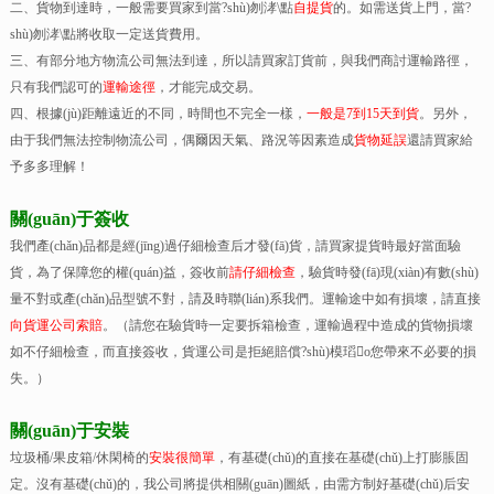
二、貨物到達時，一般需要買家到當?shù)刎涍\點
自提貨
的。如需送貨上門，當?
shù)刎涍\點將收取一定送貨費用。
三、有部分地方物流公司無法到達，所以請買家訂貨前，與我們商討運輸路徑，
只有我們認可的
運輸途徑
，才能完成交易。
四、根據(jù)距離遠近的不同，時間也不完全一樣，
一般是7到15天到貨
。另外，
由于我們無法控制物流公司，偶爾因天氣、路況等因素造成
貨物延誤
還請買家給
予多多理解！
關(guān)于簽收
我們產(chǎn)品都是經(jīng)過仔細檢查后才發(fā)貨，請買家提貨時最好當面驗
貨，為了保障您的權(quán)益，簽收前
請仔細檢查
，驗貨時發(fā)現(xiàn)有數(shù)
量不對或產(chǎn)品型號不對，請及時聯(lián)系我們。運輸途中如有損壞，請直接
向貨運公司索賠
。（請您在驗貨時一定要拆箱檢查，運輸過程中造成的貨物損壞
如不仔細檢查，而直接簽收，貨運公司是拒絕賠償?shù)模瑫o您帶來不必要的損
失。）
關(guān)于安裝
垃圾桶/果皮箱/休閑椅的
安裝很簡單
，有基礎(chǔ)的直接在基礎(chǔ)上打膨脹固
定。沒有基礎(chǔ)的，我公司將提供相關(guān)圖紙，由需方制好基礎(chǔ)后安