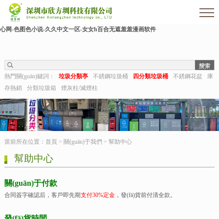
欧美伊人-麻豆精品一区二区三区-欧美日b视频-阿v天堂网-中文字幕第六页-狠狠干干-
国产h在线观看-国产嫩草视频-日日夜夜拍-亚洲第一视频网-毛片在线网站-五月婷婷开
心网-色图色小说-久久中文一区-女女h百合无遮羞羞漫画软件
熱門關(guān)鍵詞：
垃圾分類亭
不銹鋼垃圾桶
四分類垃圾桶
不銹鋼花盆
庫
存熱銷
分類垃圾箱
煙灰柱/滅煙柱
當前所在位置：
首頁
>
關(guān)于我們
>
幫助中心
幫助中心
關(guān)于付款
合同簽字確認后，客戶即先期
支付30%定金
，發(fā)貨前付清全款。
發(fā)貨時間