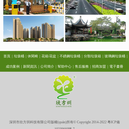
首頁
|
垃圾桶
|
休閑椅
|
花箱/花盆
|
不銹鋼垃圾桶
|
分類垃圾箱
|
玻璃鋼垃圾桶
|
成功案例
|
新聞資訊
|
公司簡介
|
幫助中心
|
售后服務
|
招商加盟
|
電子畫冊
深圳市欣方圳科技有限公司版權(quán)所有© Copyright 2014-2022
粵ICP備