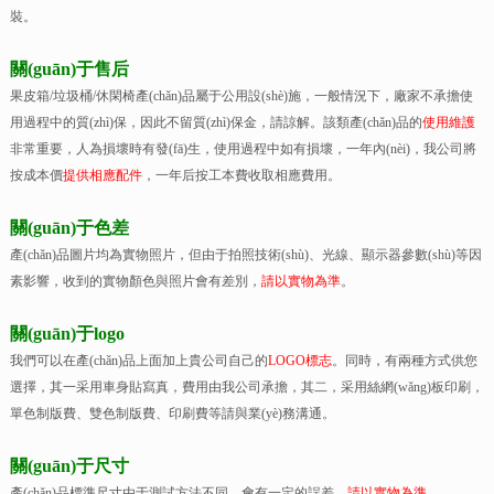
裝。
關(guān)于售后
果皮箱/垃圾桶/休閑椅產(chǎn)品屬于公用設(shè)施，一般情況下，廠家不承擔使
用過程中的質(zhì)保，因此不留質(zhì)保金，請諒解。該類產(chǎn)品的
使用維護
非常重要，人為損壞時有發(fā)生，使用過程中如有損壞，一年內(nèi)，我公司將
按成本價
提供相應配件
，一年后按工本費收取相應費用。
關(guān)于色差
產(chǎn)品圖片均為實物照片，但由于拍照技術(shù)、光線、顯示器參數(shù)等因
素影響，收到的實物顏色與照片會有差別，
請以實物為準
。
關(guān)于logo
我們可以在產(chǎn)品上面加上貴公司自己的
LOGO標志
。同時，有兩種方式供您
選擇，其一采用車身貼寫真，費用由我公司承擔，其二，采用絲網(wǎng)板印刷，
單色制版費、雙色制版費、印刷費等請與業(yè)務溝通。
關(guān)于尺寸
產(chǎn)品標準尺寸由于測試方法不同，會有一定的誤差，
請以實物為準
。