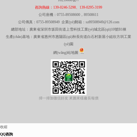
10239660號-7
咨詢熱線：139-0246-5298、139-0295-3199
公司座機：0755-89508600，89508611
公司傳真：0755-89508949 企業(yè)郵箱：sz89508949@126.com
總部地址：廣東省深圳市坂田街道上雪科技工業(yè)城北區(qū)10號B1棟
生產(chǎn)基地：廣東省惠州市惠陽區(qū)秋長街道白石村新屋小組欣方圳工業
(yè)園
網(wǎng)站地圖
掃一掃加微信好友 來圖來樣廠長報價
收縮
QQ咨詢