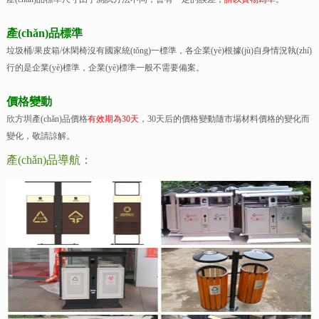
產(chǎn)品標準
垃圾桶/果皮箱/休閑椅沒有國家統(tǒng)一標準，各企業(yè)根據(jù)自身情況執(zhí)
行的是企業(yè)標準，企業(yè)標準一般不需要備案。
價格變動
欣方圳產(chǎn)品價格
有效期為30天
，30天后的價格變動隨市場材料價格的變化而
變化，敬請諒解。
產(chǎn)品導航：