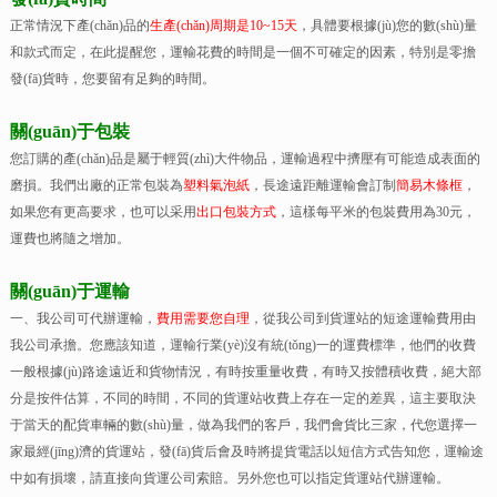
正常情況下產(chǎn)品的
生產(chǎn)周期是10~15天
，具體要根據(jù)您的數(shù)量
和款式而定，在此提醒您，運輸花費的時間是一個不可確定的因素，特別是零擔
發(fā)貨時，您要留有足夠的時間。
關(guān)于包裝
您訂購的產(chǎn)品是屬于輕質(zhì)大件物品，運輸過程中擠壓有可能造成表面的
磨損。我們出廠的正常包裝為
塑料氣泡紙
，長途遠距離運輸會訂制
簡易木條框
，
如果您有更高要求，也可以采用
出口包裝方式
，這樣每平米的包裝費用為30元，
運費也將隨之增加。
關(guān)于運輸
一、我公司可代辦運輸，
費用需要您自理
，從我公司到貨運站的短途運輸費用由
我公司承擔。您應該知道，運輸行業(yè)沒有統(tǒng)一的運費標準，他們的收費
一般根據(jù)路途遠近和貨物情況，有時按重量收費，有時又按體積收費，絕大部
分是按件估算，不同的時間，不同的貨運站收費上存在一定的差異，這主要取決
于當天的配貨車輛的數(shù)量，做為我們的客戶，我們會貨比三家，代您選擇一
家最經(jīng)濟的貨運站，發(fā)貨后會及時將提貨電話以短信方式告知您，運輸途
中如有損壞，請直接向貨運公司索賠。另外您也可以指定貨運站代辦運輸。