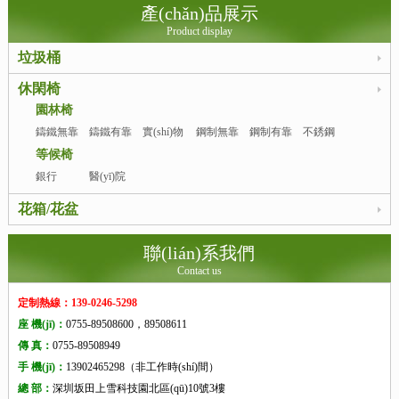
產(chǎn)品展示
Product display
垃圾桶
休閑椅
園林椅
鑄鐵無靠
鑄鐵有靠
實(shí)物
鋼制無靠
鋼制有靠
不銹鋼
背
背
圖
背
背
等候椅
銀行
醫(yī)院
花箱/花盆
聯(lián)系我們
Contact us
定制熱線：139-0246-5298
座 機(jī)：
0755-89508600，89508611
傳 真：
0755-89508949
手 機(jī)：
13902465298（非工作時(shí)間）
總 部：
深圳坂田上雪科技園北區(qū)10號3樓