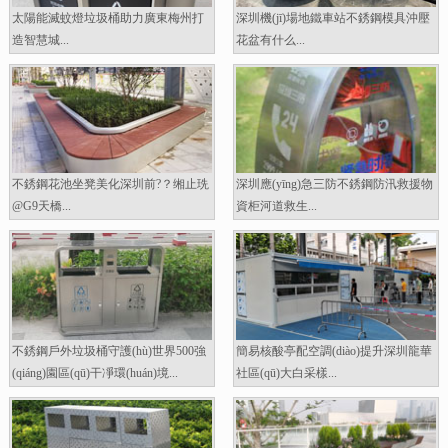
太陽能滅蚊燈垃圾桶助力廣東梅州打
深圳機(jī)場地鐵車站不銹鋼模具沖壓
造智慧城...
花盆有什么...
不銹鋼花池坐凳美化深圳前?？缃止珗
深圳應(yīng)急三防不銹鋼防汛救援物
@G9天橋...
資柜河道救生...
不銹鋼戶外垃圾桶守護(hù)世界500強
簡易核酸亭配空調(diào)提升深圳龍華
(qiáng)園區(qū)干凈環(huán)境...
社區(qū)大白采樣...