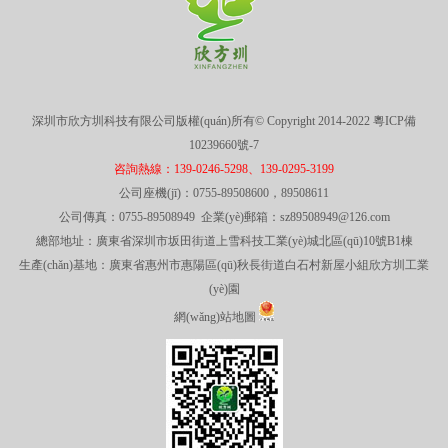
深圳市欣方圳科技有限公司版權(quán)所有© Copyright 2014-2022
粵ICP備
10239660號-7
咨詢熱線：139-0246-5298、139-0295-3199
公司座機(jī)：0755-89508600，89508611
公司傳真：0755-89508949 企業(yè)郵箱：sz89508949@126.com
總部地址：廣東省深圳市坂田街道上雪科技工業(yè)城北區(qū)10號B1棟
生產(chǎn)基地：廣東省惠州市惠陽區(qū)秋長街道白石村新屋小組欣方圳工業
(yè)園
網(wǎng)站地圖