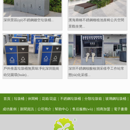
深圳景區(qū)不銹鋼鏤空垃圾桶...
濱海廊橋不銹鋼種植池座椅公共空間
景觀坐凳...
戶外推蓋垃圾桶無異味凈化深圳龍崗
深圳不銹鋼核酸檢測采樣亭工作站常
幼兒園環(huán)...
態(tài)化采樣...
首頁
|
垃圾桶
|
休閑椅
|
花箱/花盆
|
不銹鋼垃圾桶
|
分類垃圾箱
|
玻璃鋼垃圾桶
|
成功案例
|
新聞資訊
|
公司簡介
|
幫助中心
|
售后服務(wù)
|
招商加盟
|
電子畫冊