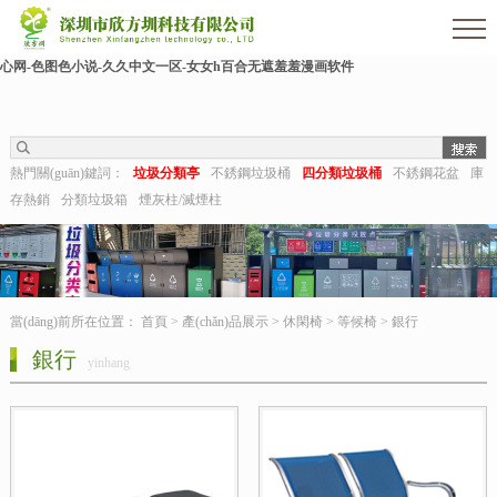
欧美伊人-麻豆精品一区二区三区-欧美日b视频-阿v天堂网-中文字幕第六页-狠狠干干-
国产h在线观看-国产嫩草视频-日日夜夜拍-亚洲第一视频网-毛片在线网站-五月婷婷开
心网-色图色小说-久久中文一区-女女h百合无遮羞羞漫画软件
熱門關(guān)鍵詞：
垃圾分類亭
不銹鋼垃圾桶
四分類垃圾桶
不銹鋼花盆
庫
存熱銷
分類垃圾箱
煙灰柱/滅煙柱
當(dāng)前所在位置：
首頁
>
產(chǎn)品展示
>
休閑椅
>
等候椅
>
銀行
銀行
yinhang