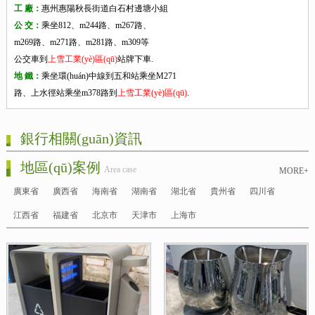
工 廠：
惠州惠陽秋長街道白石村邊塘小組
公 交：
乘坐812、m244路、m267路、
m269路、m271路、m281路、m309等
公交車到
上雪工業(yè)區(qū)
站牌下車.
地 鐵：
乘坐環(huán)中線到五和站乘坐M271
路、上水徑站乘坐m378路到
上雪工業(yè)區(qū)
.
銀行相關(guān)資訊
地區(qū)案例
Area case
MORE+
廣東省
廣西省
海南省
湖南省
湖北省
貴州省
四川省
江西省
福建省
北京市
天津市
上海市