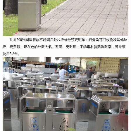
世界500強園區新款不銹鋼戶外垃圾桶分類更明確：細分為可回收物和其他垃
圾。更美觀：銀灰色的外觀大氣、整潔。更耐用：不銹鋼材質防濕耐潮，可持續
使用5-8年。