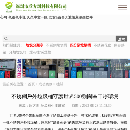
欧美伊人-麻豆精品一区二区三区-欧美日b视频-阿v天堂网-中文字幕第六页-狠狠干干-
国产h在线观看-国产嫩草视频-日日夜夜拍-亚洲第一视频网-毛片在线网站-五月婷婷开
心网-色图色小说-久久中文一区-女女h百合无遮羞羞漫画软件
熱門關鍵詞：
垃圾分類亭
不銹鋼垃圾桶
四分類垃圾桶
不銹鋼花盆
庫存熱
銷
分類垃圾箱
煙灰柱/滅煙柱
當前所在位置：
首頁
>
成功案例
>
機關
不銹鋼戶外垃圾桶守護世界500強園區干凈環境
來源：欣方圳-垃圾桶生產廠家
時間：2022-08-23 11:58:39
世界500強企業龍華園區為了給員工提供干凈、整潔的環境，找到欣方圳采購
一批不銹鋼戶外垃圾桶，原來的“綠蓋黃身”的舊式垃圾桶正式退出歷史舞臺。根據
《深圳市生活垃圾分類管理條例》，每個“產生生活垃圾”的個人是生活垃圾分類投