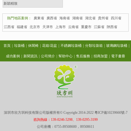
新穎精致
熱門地區案例：
廣東省
廣西省
海南省
湖南省
湖北省
貴州省
四川省
江西省
福建省
北京市
天津市
上海市
云南省
重慶市
江蘇省
陜西省
首頁
|
垃圾桶
|
休閑椅
|
花箱/花盆
|
不銹鋼垃圾桶
|
分類垃圾箱
|
玻璃鋼垃圾桶
|
成功案例
|
新聞資訊
|
公司簡介
|
幫助中心
|
售后服務
|
招商加盟
|
電子畫冊
深圳市欣方圳科技有限公司版權所有© Copyright 2014-2022
粵ICP備10239660號-7
咨詢熱線：139-0246-5298、139-0295-3199
公司座機：0755-89508600，89508611