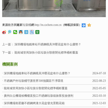
來源欣方圳廠家
垃圾桶
網:
http://m.czchem.com.cn
（轉載請保留）
上一篇：
深圳機場地鐵車站不銹鋼模具沖壓花盆有什么優勢？
下一篇：
龍崗城管局加快小區垃圾分類密閉化標準桶柜覆蓋
機關案例
· 深圳機場地鐵車站不銹鋼模具沖壓花盆有什么優勢？
2024-07-18
· 不銹鋼戶外垃圾桶守護世界500強園區干凈環境
2022-08-23
· 龍崗城管局加快小區垃圾分類密閉化標準桶柜覆蓋
2022-05-05
· 廣州白云機場候機樓直投口不銹鋼垃圾箱旅客投放便利
2022-03-10
· 深圳機場衛星廳不銹鋼烤漆大花盆發光景觀花箱
2021-12-03