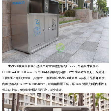
世界500強園區新款不銹鋼戶外垃圾桶型號為F350-5，外箱尺寸規格為
L1100×W400×H980mm，采用304不銹鋼材質制作，戶外防銹效果更好。配鑰匙，
正面絲印"可回收垃圾、其他垃"。側面絲印世界500強企業Logo
提升品牌知名度。
內膽規格為L350×W360×H510mm，玻璃鋼模壓工藝，厚3mm,
雙面光(桶內/桶外)
。
煙灰缸上移，保持垃圾桶表面平滑，減少磕碰。