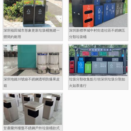
深圳福田城市形象更新垃圾桶無縫一
深圳新標準城中村街道社區不銹鋼五
體簡約耐用
分類垃圾桶
深圳地鐵10號線不銹鋼透明防爆果皮
垃圾分類收集點引領深圳垃圾分類如
箱
火如荼進行
甘肅蘭州樓盤不銹鋼戶外垃圾桶款式