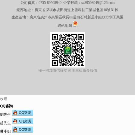
公司傳真：0755-89508949 企業郵箱：sz89508949@126.com
總部地址：廣東省深圳市坂田街道上雪科技工業城北區10號B1棟
生產基地：廣東省惠州市惠陽區秋長街道白石村新屋小組欣方圳工業園
網站地圖
掃一掃加微信好友 來圖來樣廠長報價
收縮
QQ咨詢
劉先生
趙先生
琳小姐