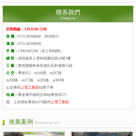
聯系我們
Contact us
定制熱線：139-0246-5298
座 機：
0755-89508600，89508611
傳 真：
0755-89508949
手 機：
13902465298（非工作時間）
總 部：
深圳坂田上雪科技園北區10號3樓
工 廠：
惠州惠陽秋長街道白石村邊塘小組
公 交：
乘坐812、m244路、m267路、
m269路、m271路、m281路、m309等
公交車到
上雪工業區
站牌下車.
地 鐵：
乘坐環中線到五和站乘坐M271
路、上水徑站乘坐m378路到
上雪工業區
.
推薦案例
Recommend case