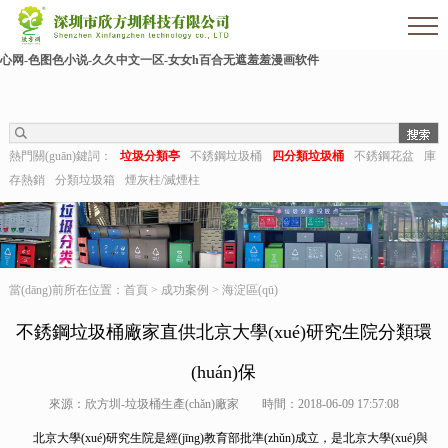
欧美伊人-麻豆精品一区二区三区-欧美日b视频-阿v天堂网-中文字幕第六页-狠狠干干-
国产h在线观看-国产嫩草视频-日日夜夜拍-亚洲第一视频网-毛片在线网站-五月婷婷开
心网-色图色小说-久久中文一区-女女h百合无遮羞羞漫画软件
熱門關(guān)鍵詞：
垃圾分類亭
不銹鋼垃圾桶
四分類垃圾桶
不銹鋼花盆
庫
存熱銷
分類垃圾箱
煙灰柱/滅煙柱
當(dāng)前所在位置：
首頁
>
成功案例
>
海淀區(qū)
不銹鋼垃圾桶廠家直供北京大學(xué)研究生院分類環
(huán)保
來源：欣方圳-垃圾桶生產(chǎn)廠家
時間：2018-06-09 17:57:08
北京大學(xué)研究生院是經(jīng)教育部批準(zhǔn)成立，是北京大學(xué)與