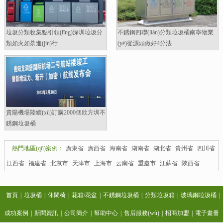
垃圾分類收集點引領(lǐng)深圳垃圾分
不銹鋼四聯(lián)分類垃圾桶南寧物業
類如火如荼進(jìn)行
(yè)從源頭做好4分法
貴陽機場陸續(xù)訂購2000個欣方圳不
銹鋼垃圾桶
熱門地區(qū)案例：
廣東省
廣西省
海南省
湖南省
湖北省
貴州省
四川省
江西省
福建省
北京市
天津市
上海市
云南省
重慶市
江蘇省
陜西省
首頁
|
垃圾桶
|
休閑椅
|
花箱/花盆
|
不銹鋼垃圾桶
|
分類垃圾箱
|
玻璃鋼垃圾桶
|
成功案例
|
新聞資訊
|
公司簡介
|
幫助中心
|
售后服務(wù)
|
招商加盟
|
電子畫冊