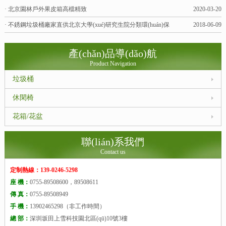
· 北京園林戶外果皮箱高檔精致
2020-03-20
· 不銹鋼垃圾桶廠家直供北京大學(xué)研究生院分類環(huán)保
2018-06-09
產(chǎn)品導(dǎo)航
Product Navigation
垃圾桶
休閑椅
花箱/花盆
聯(lián)系我們
Contact us
定制熱線：139-0246-5298
座 機：
0755-89508600，89508611
傳 真：
0755-89508949
手 機：
13902465298（非工作時間）
總 部：
深圳坂田上雪科技園北區(qū)10號3樓