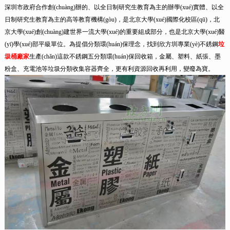
深圳市政府合作創(chuàng)辦的、以全日制研究生教育為主的辦學(xué)實體、以全
日制研究生教育為主的高等教育機構(gòu)，是北京大學(xué)國際化校區(qū)，北
京大學(xué)創(chuàng)建世界一流大學(xué)的重要組成部分，也是北京大學(xué)醫
(yī)學(xué)部平級單位。為提倡分類環(huán)保理念，找到欣方圳專業(yè)不銹鋼
垃
圾桶廠家
生產(chǎn)這款不銹鋼五分類環(huán)保回收箱，金屬、塑料、紙張、墨
粉盒、充電池等垃圾分類收集容器齊全，更有利資源回收再利用，變廢為寶。