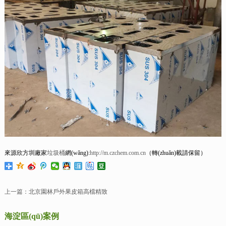
來源欣方圳廠家
垃圾桶
網(wǎng):
http://m.czchem.com.cn
（轉(zhuǎn)載請保留）
上一篇：
北京園林戶外果皮箱高檔精致
海淀區(qū)案例