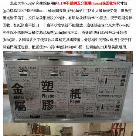
北京大學(xué)研究生院使用的
C170不銹鋼五分類環(huán)保回收箱
尺寸規
(guī)格為1600*400*860mm，桶頭圓弧防撞設(shè)計可防止人被磕碰受傷，邊角打
磨光滑不傷手，投口垃圾形狀設(shè)計，有助垃圾精準(zhǔn)投放，便于后期分揀
回收，如紙類扁平投口，非扁平狀垃圾就不能投放，這樣就確保北京大學(xué)研
究生院不銹鋼垃圾桶從源頭精準(zhǔn)回收垃圾。桶身絲印醒目5種垃圾分類標
(biāo)識，各國版多文字使這款垃圾桶更具國際范，分類桶中間部位有把手便于打
開箱門清運垃圾。配置優(yōu)質(zhì)鍍鋅內(nèi)桶，防銹蝕能力升級美觀耐用。