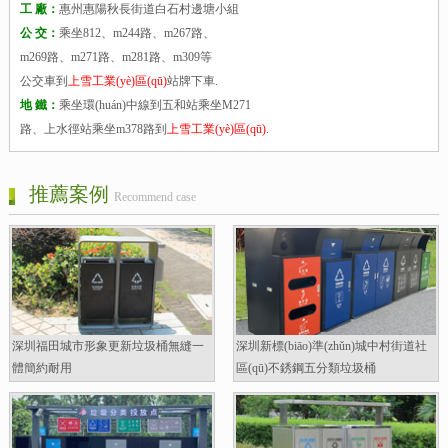
工 廠：
惠州惠陽秋長街道白石村邊塘小組
公 交：
乘坐812、m244路、m267路、
m269路、m271路、m281路、m309等
公交車到
上雪工業(yè)區(qū)
站牌下車.
地 鐵：
乘坐環(huán)中線到五和站乘坐M271
路、上水徑站乘坐m378路到
上雪工業(yè)區(qū)
.
推薦案例
Recommend case
深圳福田城市形象更新垃圾桶無縫一
深圳新標(biāo)準(zhǔn)城中村街道社
體簡約耐用
區(qū)不銹鋼五分類垃圾桶